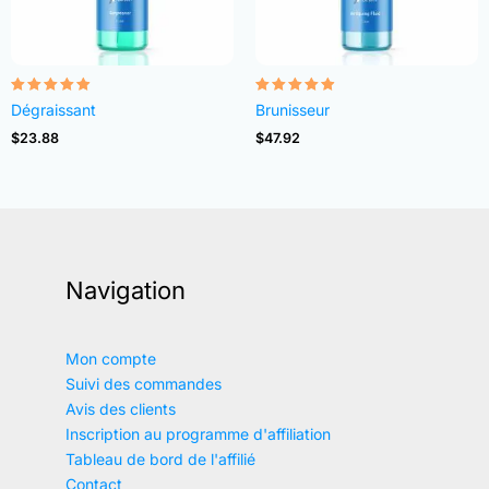
Note
Note
Dégraissant
Brunisseur
4.82
4.83
sur 5
sur 5
$
23.88
$
47.92
Navigation
Mon compte
Suivi des commandes
Avis des clients
Inscription au programme d'affiliation
Tableau de bord de l'affilié
Contact