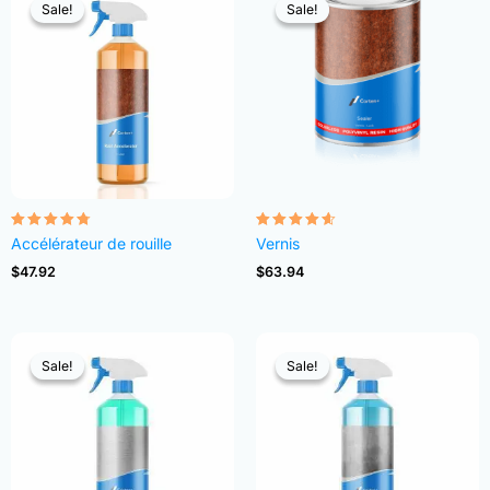
Sale!
Sale!
Sale!
Sale!
Note
Note
Accélérateur de rouille
Vernis
4.68
4.54
sur 5
sur 5
$
47.92
$
63.94
Sale!
Sale!
Sale!
Sale!