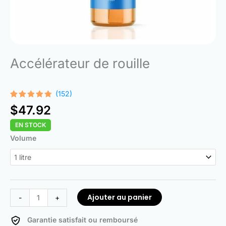
Accélérateur de rouille
(152)
Noté
152
4.68
$
47.92
sur 5
basé
EN STOCK
sur
notations
quantité
Volume
client
de
Rust
Accelerator
Ajouter au panier
-
+
Garantie satisfait ou remboursé