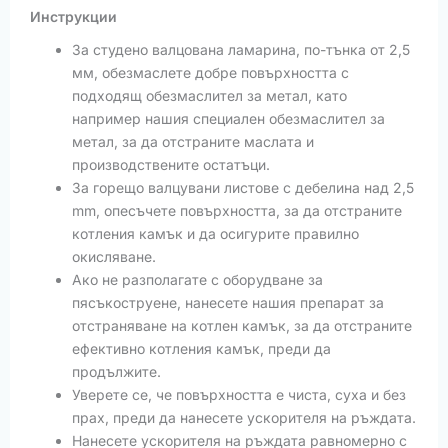
Инструкции
За студено валцована ламарина, по-тънка от 2,5
мм, обезмаслете добре повърхността с
подходящ обезмаслител за метал, като
например нашия специален обезмаслител за
метал, за да отстраните маслата и
производствените остатъци.
За горещо валцувани листове с дебелина над 2,5
mm, опесъчете повърхността, за да отстраните
котления камък и да осигурите правилно
окисляване.
Ако не разполагате с оборудване за
пясъкоструене, нанесете нашия препарат за
отстраняване на котлен камък, за да отстраните
ефективно котления камък, преди да
продължите.
Уверете се, че повърхността е чиста, суха и без
прах, преди да нанесете ускорителя на ръждата.
Нанесете ускорителя на ръждата равномерно с