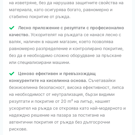
на изветряне, без да нарушава защитните свойства на
материала, като осигурява богато, равномерно и
стабилно покритие от ръжда.
Лесно приложение с резултати с професионално
качество.
Ускорителят на ръждата се нанася лесно с
валяк, наличен в нашия магазин, което позволява
равномерно разпределение и контролирано покритие,
без да е необходимо сложно оборудване за пръскане
или специализирани машини.
Ценово ефективен и превъзхождащ
конкурентите на киселинна основа.
Съчетавайки
безкиселинна безопасност, висока ефективност, липса
на необходимост от неутрализация, бързи видими
резултати и покритие от 20 m² на литър, нашият
ускорител на ръжда се откроява като най-модерното и
надеждно решение на пазара за постигане на
автентични покрития от ръжда без дългосрочни
рискове.