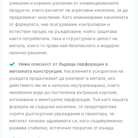
уникален и коренно различен от конвенционалните
продукти, които разчитат на агресивни киселини, за да
предизвикат окисление. Като елиминираме киселината
от формулата, ние осигуряваме контролиран и
естествен процес на ръждясване, който защитава
както потребителя, така и структурната цялост на
метала, което го прави най-безопасното и модерно
налично решение.
Няма опасност от бъдещи перфорации в
металната конструкция.
Киселинните ускорители на
ръждата продължават да реагират в метала, ако
действието им не е напълно неутрализирано, което
неизбежно води до постепенна вътрешна корозия,
изтъняване и евентуално перфорация. Тъй като нашата
формула не съдържа киселини, тя предотвратява
скрити дългосрочни увреждания и гарантира, че
металът запазва здравината си, като същевременно
развива стабилно, естетично покритие от ръжда.