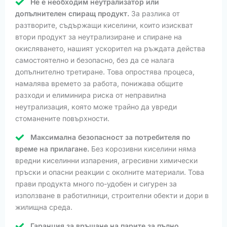
Не е необходим неутрализатор или
допълнителен спиращ продукт.
За разлика от
разтворите, съдържащи киселини, които изискват
втори продукт за неутрализиране и спиране на
окисляването, нашият ускорител на ръждата действа
самостоятелно и безопасно, без да се налага
допълнително третиране. Това опростява процеса,
намалява времето за работа, понижава общите
разходи и елиминира риска от неправилна
неутрализация, която може трайно да увреди
стоманените повърхности.
Максимална безопасност за потребителя по
време на прилагане.
Без корозивни киселини няма
вредни киселинни изпарения, агресивни химически
пръски и опасни реакции с околните материали. Това
прави продукта много по-удобен и сигурен за
използване в работилници, строителни обекти и дори в
жилищна среда.
Гаранция за връщане на парите за пълно