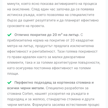
минути, което ясно показва активирането на процеса
на окисление. След един час започва да се появява
истинска ръжда, което позволява на специалистите
бързо да оценят резултатите и да планират ефективно
сроковете на проекта.
Отлично покритие до 20 m² на литър.
С
приблизителна норма на покритие от 20 квадратни
метра на литър, продуктът предлага изключителна
ефективност и рентабилност. Тази голяма покривност
го прави идеален както за малки декоративни
елементи, така и за големи архитектурни повърхности,
като осигурява постоянна ефективност на големи
площи.
Перфектно подходящ за кортенова стомана и
всички черни метали.
Специално разработен за
стомана Corten, нашият ускорител на ръждата е
подходящ и за желязо, стандартна стомана и други
черни метали. Формулата засилва естествения процес