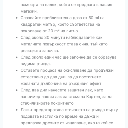
помощта на валяк, който се предлага в нашия
магазин.
Спазвайте приблизителна доза от 50 ml на
квадратен метър, което съответства на
покриване от 20 m² на литър.
След около 30 минути наблюдавайте как
металната повърхност става синя, тъй като
реакцията започва.
След около един час ще започне да се образува
видима ръжда.
Оставете процеса на окисляване да продължи
естествено до два дни, за да постигнете
желаната дълбочина на ръждивия ефект.
След два дни нанесете защитен лак, като
например нашия лак за стомана Кортен, за да
стабилизирате покритието.
Лакът предотвратява стичането на ръжда върху
подовата настилка по време на дъжд и
предпазва дрехите от изцапване, ако някой се