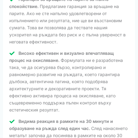
спокойствие.
Предлагаме гаранция за връщане на
парите. Ако не сте напълно удовлетворени от
изпълнението или резултата, ние ще ви възстановим
сумата. Това ви позволява да тествате нашия
ускорител на ръждата без риск и с пълна увереност в
неговата ефективност.
Високо ефективен и визуално впечатляващ
процес на окисляване.
Формулата ни е разработена
така, че да осигурява бързо, контролирано и
равномерно развитие на ръждата, което гарантира
дълбока, автентична патина, която подобрява
архитектурните и декоративните проекти. Тя
ефективно активира процеса на окисляване, като
същевременно поддържа пълен контрол върху
естетическия резултат.
Видима реакция в рамките на 30 минути и
образуване на ръжда след един час.
След нанасянето
металът започва да посинява в рамките на около 30