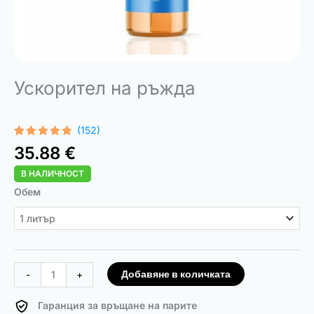
Ускорител на ръжда
(152)
Оценен
152
35.88
€
4.68
от 5,
базирано
В НАЛИЧНОСТ
на
потребителски
количество
Обем
оценки
за
Rust
Accelerator
Добавяне в количката
-
+
Гаранция за връщане на парите